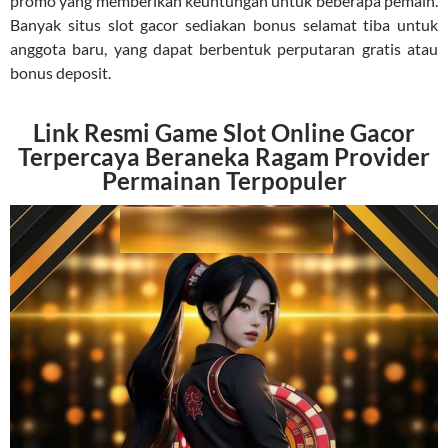
promo yang memberikan keuntungan untuk beberapa pemain.
Banyak situs slot gacor sediakan bonus selamat tiba untuk
anggota baru, yang dapat berbentuk perputaran gratis atau
bonus deposit.
Link Resmi Game Slot Online Gacor
Terpercaya Beraneka Ragam Provider
Permainan Terpopuler