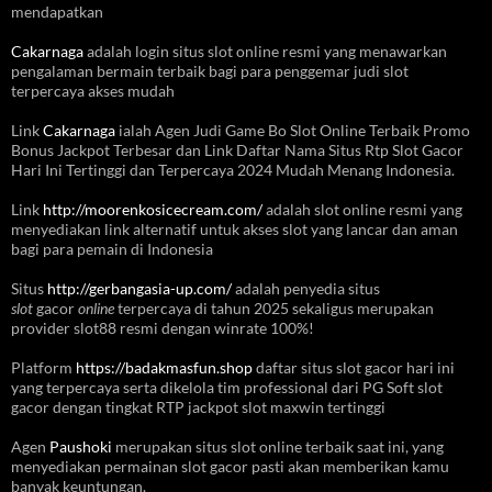
mendapatkan
Cakarnaga
adalah login situs slot online resmi yang menawarkan
pengalaman bermain terbaik bagi para penggemar judi slot
terpercaya akses mudah
Link
Cakarnaga
ialah Agen Judi Game Bo Slot Online Terbaik Promo
Bonus Jackpot Terbesar dan Link Daftar Nama Situs Rtp Slot Gacor
Hari Ini Tertinggi dan Terpercaya 2024 Mudah Menang Indonesia.
Link
http://moorenkosicecream.com/
adalah slot online resmi yang
menyediakan link alternatif untuk akses slot yang lancar dan aman
bagi para pemain di Indonesia
Situs
http://gerbangasia-up.com/
adalah penyedia situs
slot
gacor
online
terpercaya di tahun 2025 sekaligus merupakan
provider slot88 resmi dengan winrate 100%!
Platform
https://badakmasfun.shop
daftar situs slot gacor hari ini
yang terpercaya serta dikelola tim professional dari PG Soft slot
gacor dengan tingkat RTP jackpot slot maxwin tertinggi
Agen
Paushoki
merupakan situs slot online terbaik saat ini, yang
menyediakan permainan slot gacor pasti akan memberikan kamu
banyak keuntungan.