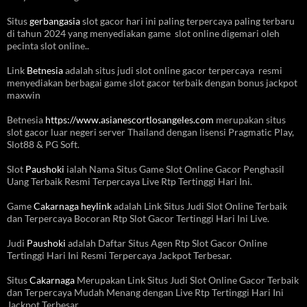
Situs
gerbangasia
slot gacor hari ini paling terpercaya paling terbaru
di tahun 2024 yang menyediakan game slot online digemari oleh
pecinta slot online..
Link
Betnesia
adalah situs judi slot online gacor terpercaya resmi
menyediakan berbagai game slot gacor terbaik dengan bonus jackpot
maxwin
Betnesia
https://www.asianescortlosangeles.com
merupakan situs
slot gacor luar negeri server Thailand dengan lisensi Pragmatic Play,
Slot88 & PG Soft.
Slot
Paushoki
ialah Nama Situs Game Slot Online Gacor Penghasil
Uang Terbaik Resmi Terpercaya Live Rtp Tertinggi Hari Ini.
Game
Cakarnaga heylink
adalah Link Situs Judi Slot Online Terbaik
dan Terpercaya Bocoran Rtp Slot Gacor Tertinggi Hari Ini Live.
Judi
Paushoki
adalah Daftar Situs Agen Rtp Slot Gacor Online
Tertinggi Hari Ini Resmi Terpercaya Jackpot Terbesar.
Situs
Cakarnaga
Merupakan Link Situs Judi Slot Online Gacor Terbaik
dan Terpercaya Mudah Menang dengan Live Rtp Tertinggi Hari Ini
Jackpot Terbesar.