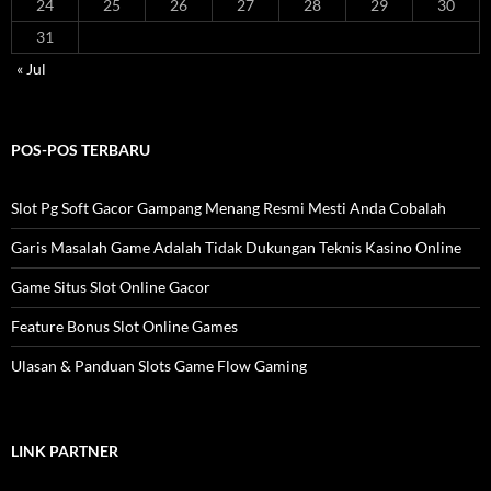
24
25
26
27
28
29
30
31
« Jul
POS-POS TERBARU
Slot Pg Soft Gacor Gampang Menang Resmi Mesti Anda Cobalah
Garis Masalah Game Adalah Tidak Dukungan Teknis Kasino Online
Game Situs Slot Online Gacor
Feature Bonus Slot Online Games
Ulasan & Panduan Slots Game Flow Gaming
LINK PARTNER