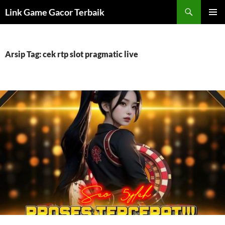
Langsung
Cari
Link Game Gacor Terbaik
ke
MENU
isi
UTAMA
Arsip Tag: cek rtp slot pragmatic live