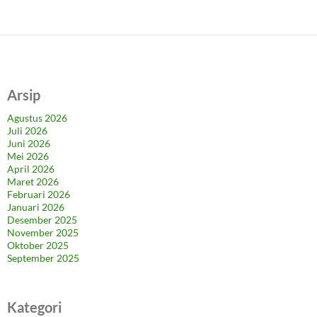
Arsip
Agustus 2026
Juli 2026
Juni 2026
Mei 2026
April 2026
Maret 2026
Februari 2026
Januari 2026
Desember 2025
November 2025
Oktober 2025
September 2025
Kategori