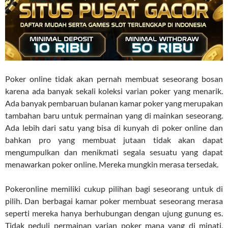
Poker online tidak akan pernah membuat seseorang bosan
karena ada banyak sekali koleksi varian poker yang menarik.
Ada banyak pembaruan bulanan kamar poker yang merupakan
tambahan baru untuk permainan yang di mainkan seseorang.
Ada lebih dari satu yang bisa di kunyah di poker online dan
bahkan pro yang membuat jutaan tidak akan dapat
mengumpulkan dan menikmati segala sesuatu yang dapat
menawarkan poker online. Mereka mungkin merasa tersedak.
Pokeronline memiliki cukup pilihan bagi seseorang untuk di
pilih. Dan berbagai kamar poker membuat seseorang merasa
seperti mereka hanya berhubungan dengan ujung gunung es.
Tidak peduli permainan varian poker mana yang di minati,