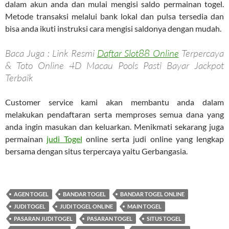
dalam akun anda dan mulai mengisi saldo permainan togel.
Metode transaksi melalui bank lokal dan pulsa tersedia dan
bisa anda ikuti instruksi cara mengisi saldonya dengan mudah.
Baca Juga : Link Resmi
Daftar Slot88 Online
Terpercaya
& Toto Online 4D Macau Pools Pasti Bayar Jackpot
Terbaik
Customer service kami akan membantu anda dalam
melakukan pendaftaran serta memproses semua dana yang
anda ingin masukan dan keluarkan. Menikmati sekarang juga
permainan
judi Togel
online serta judi online yang lengkap
bersama dengan situs terpercaya yaitu Gerbangasia.
AGEN TOGEL
BANDAR TOGEL
BANDAR TOGEL ONLINE
JUDI TOGEL
JUDI TOGEL ONLINE
MAIN TOGEL
PASARAN JUDI TOGEL
PASARAN TOGEL
SITUS TOGEL