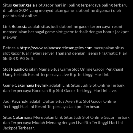
Situs
gerbangasia
slot gacor hari ini paling terpercaya paling terbaru
di tahun 2024 yang menyediakan game slot online digemari oleh
pecinta slot online..
Link
Betnesia
adalah situs judi slot online gacor terpercaya resmi
menyediakan berbagai game slot gacor terbaik dengan bonus jackpot
maxwin
Betnesia
https://www.asianescortlosangeles.com
merupakan situs
slot gacor luar negeri server Thailand dengan lisensi Pragmatic Play,
Slot88 & PG Soft.
Slot
Paushoki
ialah Nama Situs Game Slot Online Gacor Penghasil
Uang Terbaik Resmi Terpercaya Live Rtp Tertinggi Hari Ini.
Game
Cakarnaga heylink
adalah Link Situs Judi Slot Online Terbaik
dan Terpercaya Bocoran Rtp Slot Gacor Tertinggi Hari Ini Live.
Judi
Paushoki
adalah Daftar Situs Agen Rtp Slot Gacor Online
Tertinggi Hari Ini Resmi Terpercaya Jackpot Terbesar.
Situs
Cakarnaga
Merupakan Link Situs Judi Slot Online Gacor Terbaik
dan Terpercaya Mudah Menang dengan Live Rtp Tertinggi Hari Ini
Jackpot Terbesar.