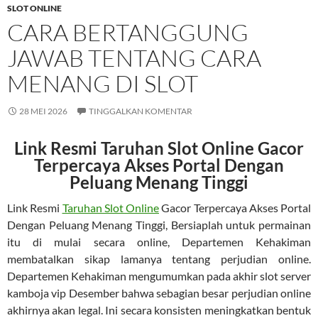
SLOT ONLINE
CARA BERTANGGUNG
JAWAB TENTANG CARA
MENANG DI SLOT
28 MEI 2026
TINGGALKAN KOMENTAR
Link Resmi Taruhan Slot Online Gacor
Terpercaya Akses Portal Dengan
Peluang Menang Tinggi
Link Resmi
Taruhan Slot Online
Gacor Terpercaya Akses Portal
Dengan Peluang Menang Tinggi, Bersiaplah untuk permainan
itu di mulai secara online, Departemen Kehakiman
membatalkan sikap lamanya tentang perjudian online.
Departemen Kehakiman mengumumkan pada akhir slot server
kamboja vip Desember bahwa sebagian besar perjudian online
akhirnya akan legal. Ini secara konsisten meningkatkan bentuk