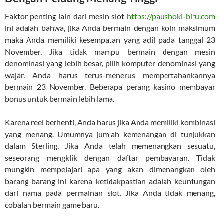
Faktor penting lain dari mesin slot
https://paushoki-biru.com
ini adalah bahwa, jika Anda bermain dengan koin maksimum
maka Anda memiliki kesempatan yang adil pada tanggal 23
November. Jika tidak mampu bermain dengan mesin
denominasi yang lebih besar, pilih komputer denominasi yang
wajar. Anda harus terus-menerus mempertahankannya
bermain 23 November. Beberapa perang kasino membayar
bonus untuk bermain lebih lama.
Karena reel berhenti, Anda harus jika Anda memiliki kombinasi
yang menang. Umumnya jumlah kemenangan di tunjukkan
dalam Sterling. Jika Anda telah memenangkan sesuatu,
seseorang mengklik dengan daftar pembayaran. Tidak
mungkin mempelajari apa yang akan dimenangkan oleh
barang-barang ini karena ketidakpastian adalah keuntungan
dari nama pada permainan slot. Jika Anda tidak menang,
cobalah bermain game baru.