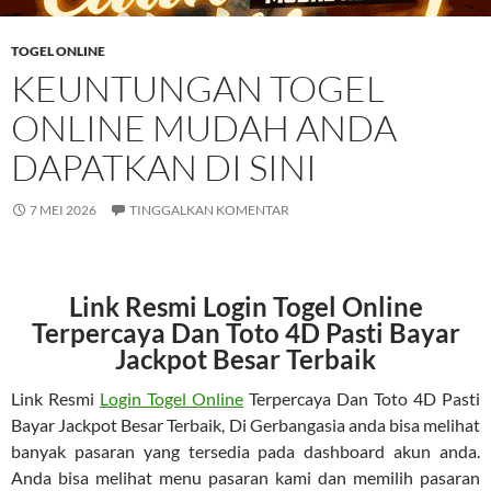
TOGEL ONLINE
KEUNTUNGAN TOGEL
ONLINE MUDAH ANDA
DAPATKAN DI SINI
7 MEI 2026
TINGGALKAN KOMENTAR
Link Resmi Login Togel Online
Terpercaya Dan Toto 4D Pasti Bayar
Jackpot Besar Terbaik
Link Resmi
Login Togel Online
Terpercaya Dan Toto 4D Pasti
Bayar Jackpot Besar Terbaik, Di Gerbangasia anda bisa melihat
banyak pasaran yang tersedia pada dashboard akun anda.
Anda bisa melihat menu pasaran kami dan memilih pasaran