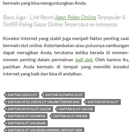
bermain yang bisa menguntungkan Anda.
Baca Juga : Link Resmi
Agen Poker Online
Terpopuler &
Slot88 Paling Gacor Online Terpercaya se Indonesia
Koneksi internet yang stabil juga menjadi faktor penting saat
bermain slot online. Keterlambatan atau putusnya sambungan
dapat merugikan Anda, terutama ketika berada di momen-
momen penting dalam permainan
judi slot
. Oleh karena itu,
pastikan Anda bermain di tempat yang memiliki koneksi
internet yang baik dan bisa di andalkan.
DAFTAR JUDI SLOT
DAFTAR OLYMPUS SLOT
DAFTAR SITUS JUDI SLOT ONLINE TERPERCAYA
DAFTAR SITUS SLOT
DAFTAR SITUS SLOT GACOR
DAFTAR SLOT GACOR
DAFTAR SLOT OLYMPUS
DAFTAR SLOT ONLINE
DAFTAR SLOT VIA DANA
DAFTAR SLOT VIA DANA MINIMAL DEPOSIT 5000