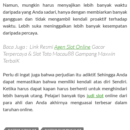
Namun, mungkin harus menyajikan lebih banyak waktu
daripada yang Anda sadari, hanya dengan membiarkan banyak
gangguan dan tidak mengambil kendali proaktif terhadap
waktu. Lebih suka meninggalkan lebih banyak kesempatan
daripada percaya.
Baca Juga : Link Resmi
Agen Slot Online
Gacor
Terpercaya & Slot Toto Macau88 Gampang Maxwin
TerbaiK
Perlu di ingat juga bahwa perjudian itu adiktif. Sehingga Anda
dapat memastikan bahwa memiliki kendali atas diri Sendiri.
Ketika harus dapat kapan harus berhenti untuk menghindari
lebih banyak utang. Pelajari banyak tips
judi slot
online dari
para ahli dan Anda akhirnya menguasai terbesar dalam
taruhan online.