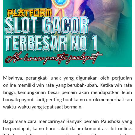
Misalnya, perangkat lunak yang digunakan oleh perjudian
online memiliki win rate yang berubah-ubah. Ketika win rate
tinggi, kemungkinan besar pemain akan mendapatkan lebih
banyak payout. Jadi, penting buat kamu untuk memperhatikan
waktu-waktu yang tepat saat bermain.
Bagaimana cara mencarinya? Banyak pemain Paushoki yang
berpendapat, kamu harus aktif dalam komunitas slot online.