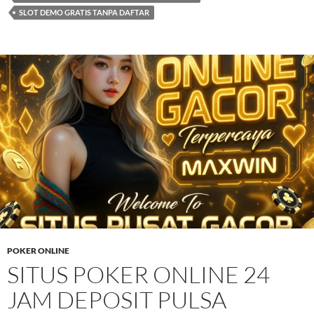
SLOT DEMO GRATIS TANPA DAFTAR
POKER ONLINE
SITUS POKER ONLINE 24
JAM DEPOSIT PULSA