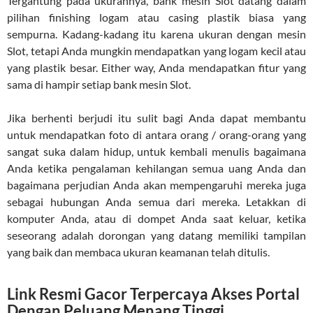
Tergantung pada ukurannya, bank mesin Slot datang dalam
pilihan finishing logam atau casing plastik biasa yang
sempurna. Kadang-kadang itu karena ukuran dengan mesin
Slot, tetapi Anda mungkin mendapatkan yang logam kecil atau
yang plastik besar. Either way, Anda mendapatkan fitur yang
sama di hampir setiap bank mesin Slot.
Jika berhenti berjudi itu sulit bagi Anda dapat membantu
untuk mendapatkan foto di antara orang / orang-orang yang
sangat suka dalam hidup, untuk kembali menulis bagaimana
Anda ketika pengalaman kehilangan semua uang Anda dan
bagaimana perjudian Anda akan mempengaruhi mereka juga
sebagai hubungan Anda semua dari mereka. Letakkan di
komputer Anda, atau di dompet Anda saat keluar, ketika
seseorang adalah dorongan yang datang memiliki tampilan
yang baik dan membaca ukuran keamanan telah ditulis.
Link Resmi Gacor Terpercaya Akses Portal
Dengan Peluang Menang Tinggi