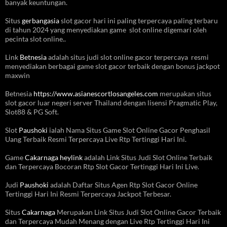
banyak keuntungan.
Situs
gerbangasia
slot gacor hari ini paling terpercaya paling terbaru
di tahun 2024 yang menyediakan game slot online digemari oleh
pecinta slot online..
Link
Betnesia
adalah situs judi slot online gacor terpercaya resmi
menyediakan berbagai game slot gacor terbaik dengan bonus jackpot
maxwin
Betnesia
https://www.asianescortlosangeles.com
merupakan situs
slot gacor luar negeri server Thailand dengan lisensi Pragmatic Play,
Slot88 & PG Soft.
Slot
Paushoki
ialah Nama Situs Game Slot Online Gacor Penghasil
Uang Terbaik Resmi Terpercaya Live Rtp Tertinggi Hari Ini.
Game
Cakarnaga heylink
adalah Link Situs Judi Slot Online Terbaik
dan Terpercaya Bocoran Rtp Slot Gacor Tertinggi Hari Ini Live.
Judi
Paushoki
adalah Daftar Situs Agen Rtp Slot Gacor Online
Tertinggi Hari Ini Resmi Terpercaya Jackpot Terbesar.
Situs
Cakarnaga
Merupakan Link Situs Judi Slot Online Gacor Terbaik
dan Terpercaya Mudah Menang dengan Live Rtp Tertinggi Hari Ini