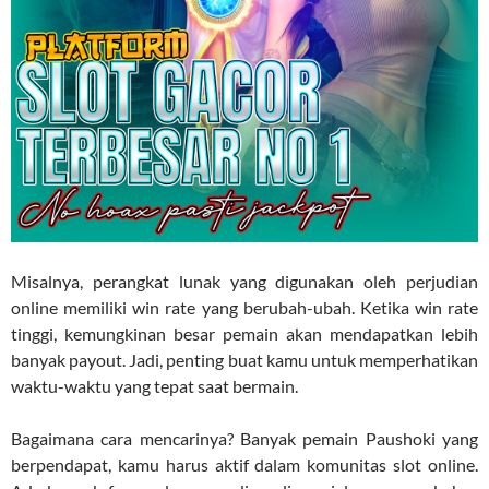
Misalnya, perangkat lunak yang digunakan oleh perjudian
online memiliki win rate yang berubah-ubah. Ketika win rate
tinggi, kemungkinan besar pemain akan mendapatkan lebih
banyak payout. Jadi, penting buat kamu untuk memperhatikan
waktu-waktu yang tepat saat bermain.
Bagaimana cara mencarinya? Banyak pemain Paushoki yang
berpendapat, kamu harus aktif dalam komunitas slot online.