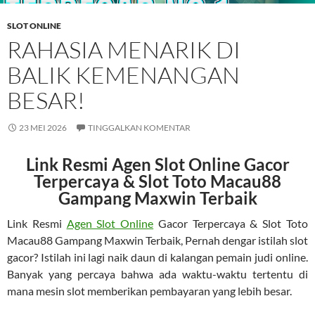
SLOT ONLINE
RAHASIA MENARIK DI
BALIK KEMENANGAN
BESAR!
23 MEI 2026
TINGGALKAN KOMENTAR
Link Resmi Agen Slot Online Gacor
Terpercaya & Slot Toto Macau88
Gampang Maxwin Terbaik
Link Resmi
Agen Slot Online
Gacor Terpercaya & Slot Toto
Macau88 Gampang Maxwin Terbaik, Pernah dengar istilah slot
gacor? Istilah ini lagi naik daun di kalangan pemain judi online.
Banyak yang percaya bahwa ada waktu-waktu tertentu di
mana mesin slot memberikan pembayaran yang lebih besar.