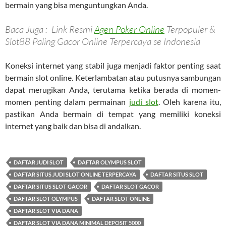
bermain yang bisa menguntungkan Anda.
Baca Juga : Link Resmi
Agen Poker Online
Terpopuler &
Slot88 Paling Gacor Online Terpercaya se Indonesia
Koneksi internet yang stabil juga menjadi faktor penting saat
bermain slot online. Keterlambatan atau putusnya sambungan
dapat merugikan Anda, terutama ketika berada di momen-
momen penting dalam permainan
judi slot
. Oleh karena itu,
pastikan Anda bermain di tempat yang memiliki koneksi
internet yang baik dan bisa di andalkan.
DAFTAR JUDI SLOT
DAFTAR OLYMPUS SLOT
DAFTAR SITUS JUDI SLOT ONLINE TERPERCAYA
DAFTAR SITUS SLOT
DAFTAR SITUS SLOT GACOR
DAFTAR SLOT GACOR
DAFTAR SLOT OLYMPUS
DAFTAR SLOT ONLINE
DAFTAR SLOT VIA DANA
DAFTAR SLOT VIA DANA MINIMAL DEPOSIT 5000