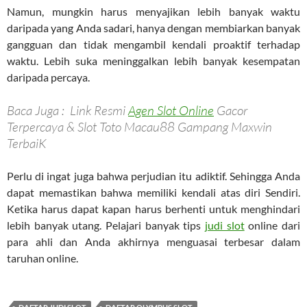
Namun, mungkin harus menyajikan lebih banyak waktu
daripada yang Anda sadari, hanya dengan membiarkan banyak
gangguan dan tidak mengambil kendali proaktif terhadap
waktu. Lebih suka meninggalkan lebih banyak kesempatan
daripada percaya.
Baca Juga : Link Resmi
Agen Slot Online
Gacor
Terpercaya & Slot Toto Macau88 Gampang Maxwin
TerbaiK
Perlu di ingat juga bahwa perjudian itu adiktif. Sehingga Anda
dapat memastikan bahwa memiliki kendali atas diri Sendiri.
Ketika harus dapat kapan harus berhenti untuk menghindari
lebih banyak utang. Pelajari banyak tips
judi slot
online dari
para ahli dan Anda akhirnya menguasai terbesar dalam
taruhan online.