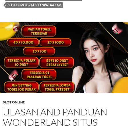
SLOT DEMO GRATIS TANPA DAFTAR
SLOT ONLINE
ULASAN AND PANDUAN
WONDERLAND SITUS