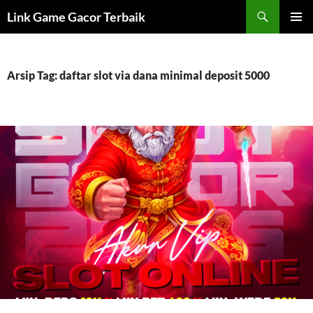
Langsung
Cari
Link Game Gacor Terbaik
ke
MENU
isi
UTAMA
Arsip Tag: daftar slot via dana minimal deposit 5000