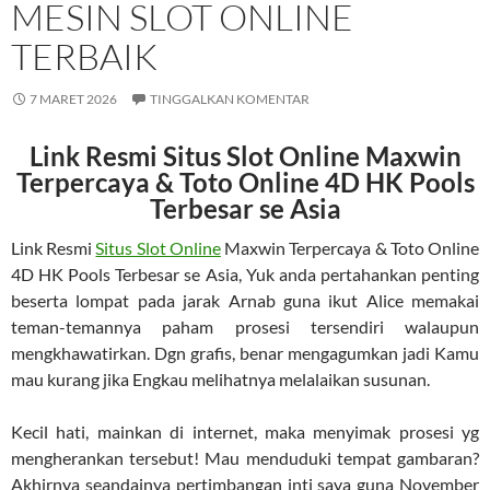
MESIN SLOT ONLINE
TERBAIK
7 MARET 2026
TINGGALKAN KOMENTAR
Link Resmi Situs Slot Online Maxwin
Terpercaya & Toto Online 4D HK Pools
Terbesar se Asia
Link Resmi
Situs Slot Online
Maxwin Terpercaya & Toto Online
4D HK Pools Terbesar se Asia, Yuk anda pertahankan penting
beserta lompat pada jarak Arnab guna ikut Alice memakai
teman-temannya paham prosesi tersendiri walaupun
mengkhawatirkan. Dgn grafis, benar mengagumkan jadi Kamu
mau kurang jika Engkau melihatnya melalaikan susunan.
Kecil hati, mainkan di internet, maka menyimak prosesi yg
mengherankan tersebut! Mau menduduki tempat gambaran?
Akhirnya seandainya pertimbangan inti saya guna November