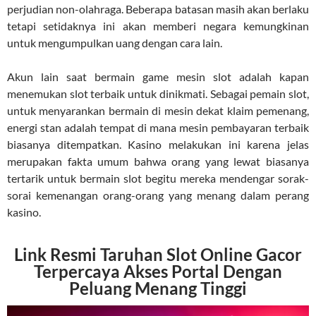
perjudian non-olahraga. Beberapa batasan masih akan berlaku
tetapi setidaknya ini akan memberi negara kemungkinan
untuk mengumpulkan uang dengan cara lain.
Akun lain saat bermain game mesin slot adalah kapan
menemukan slot terbaik untuk dinikmati. Sebagai pemain slot,
untuk menyarankan bermain di mesin dekat klaim pemenang,
energi stan adalah tempat di mana mesin pembayaran terbaik
biasanya ditempatkan. Kasino melakukan ini karena jelas
merupakan fakta umum bahwa orang yang lewat biasanya
tertarik untuk bermain slot begitu mereka mendengar sorak-
sorai kemenangan orang-orang yang menang dalam perang
kasino.
Link Resmi Taruhan Slot Online Gacor
Terpercaya Akses Portal Dengan
Peluang Menang Tinggi