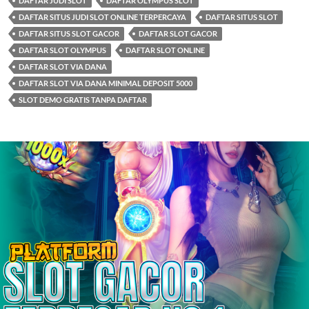
DAFTAR JUDI SLOT
DAFTAR OLYMPUS SLOT
DAFTAR SITUS JUDI SLOT ONLINE TERPERCAYA
DAFTAR SITUS SLOT
DAFTAR SITUS SLOT GACOR
DAFTAR SLOT GACOR
DAFTAR SLOT OLYMPUS
DAFTAR SLOT ONLINE
DAFTAR SLOT VIA DANA
DAFTAR SLOT VIA DANA MINIMAL DEPOSIT 5000
SLOT DEMO GRATIS TANPA DAFTAR