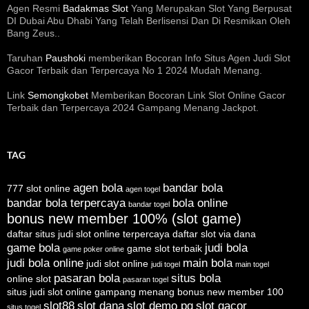
Agen Resmi
Badakmas Slot
Yang Merupakan Slot Yang Berpusat
DI Dubai Abu Dhabi Yang Telah Berlisensi Dan Di Resmikan Oleh
Bang Zeus..
Taruhan
Paushoki
memberikan Bocoran Info Situs Agen Judi Slot
Gacor Terbaik dan Terpercaya No 1 2024 Mudah Menang.
Link
Semongkobet
Memberikan Bocoran Link Slot Online Gacor
Terbaik dan Terpercaya 2024 Gampang Menang Jackpot.
TAG
agen bola
bandar bola
777 slot online
agen togel
bandar bola terpercaya
bola online
bandar togel
bonus new member 100% (slot game)
daftar situs judi slot online terpercaya
daftar slot via dana
game bola
judi bola
game slot terbaik
game poker online
judi bola online
main bola
judi slot online
judi togel
main togel
pasaran bola
situs bola
online slot
pasaran togel
situs judi slot online gampang menang bonus new member 100
slot88
slot dana
slot demo pg
slot gacor
situs togel