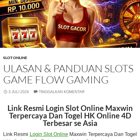
SLOT ONLINE
ULASAN & PANDUAN SLOTS
GAME FLOW GAMING
3 JULI 2026
TINGGALKAN KOMENTAR
Link Resmi Login Slot Online Maxwin
Terpercaya Dan Togel HK Online 4D
Terbesar se Asia
Link Resmi
Login Slot Online
Maxwin Terpercaya Dan Togel