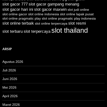
slot gacor 777
slot gacor gampang menang
slot gacor hari ini
slot gacor maxwin
slot judi online
slot online gacor
slot online indonesia
slot online lapak pusat
slot online pragmatic play
slot online pragmatic play indonesia
slot online terbaik
slot resmi
slot online terpercaya
slot thailand
slot terbaru
slot terpercaya
ARSIP
Agustus 2026
Juli 2026
Juni 2026
Mei 2026
April 2026
Maret 2026