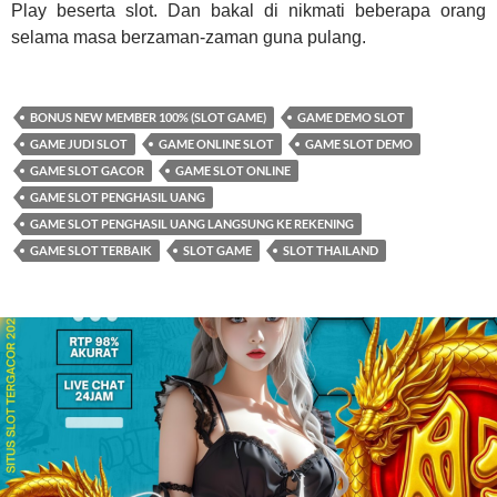
Play beserta slot. Dan bakal di nikmati beberapa orang
selama masa berzaman-zaman guna pulang.
BONUS NEW MEMBER 100% (SLOT GAME)
GAME DEMO SLOT
GAME JUDI SLOT
GAME ONLINE SLOT
GAME SLOT DEMO
GAME SLOT GACOR
GAME SLOT ONLINE
GAME SLOT PENGHASIL UANG
GAME SLOT PENGHASIL UANG LANGSUNG KE REKENING
GAME SLOT TERBAIK
SLOT GAME
SLOT THAILAND