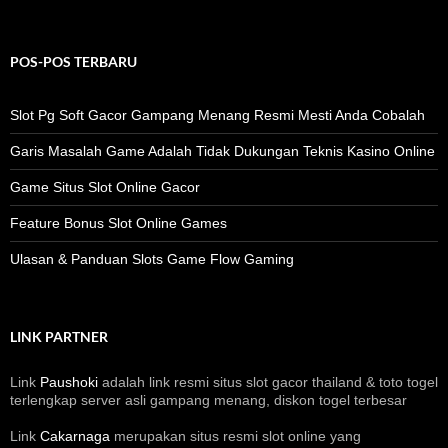
POS-POS TERBARU
Slot Pg Soft Gacor Gampang Menang Resmi Mesti Anda Cobalah
Garis Masalah Game Adalah Tidak Dukungan Teknis Kasino Online
Game Situs Slot Online Gacor
Feature Bonus Slot Online Games
Ulasan & Panduan Slots Game Flow Gaming
LINK PARTNER
Link
Paushoki
adalah link resmi situs slot gacor thailand & toto togel
terlengkap server asli gampang menang, diskon togel terbesar
Link
Cakarnaga
merupakan situs resmi slot online yang