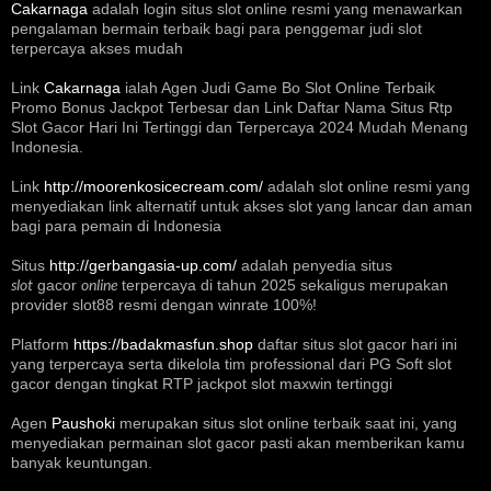
Cakarnaga
adalah login situs slot online resmi yang menawarkan
pengalaman bermain terbaik bagi para penggemar judi slot
terpercaya akses mudah
Link
Cakarnaga
ialah Agen Judi Game Bo Slot Online Terbaik
Promo Bonus Jackpot Terbesar dan Link Daftar Nama Situs Rtp
Slot Gacor Hari Ini Tertinggi dan Terpercaya 2024 Mudah Menang
Indonesia.
Link
http://moorenkosicecream.com/
adalah slot online resmi yang
menyediakan link alternatif untuk akses slot yang lancar dan aman
bagi para pemain di Indonesia
Situs
http://gerbangasia-up.com/
adalah penyedia situs
slot
online
gacor
terpercaya di tahun 2025 sekaligus merupakan
provider slot88 resmi dengan winrate 100%!
Platform
https://badakmasfun.shop
daftar situs slot gacor hari ini
yang terpercaya serta dikelola tim professional dari PG Soft slot
gacor dengan tingkat RTP jackpot slot maxwin tertinggi
Agen
Paushoki
merupakan situs slot online terbaik saat ini, yang
menyediakan permainan slot gacor pasti akan memberikan kamu
banyak keuntungan.