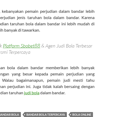
kebanyakan pemain perjudian dalam bandar lebih
erjudian jenis taruhan bola dalam bandar. Karena
dian taruhan bola dalam bandar ini lebih mudah di
ih banyak di tawarkan.
nk
Platform Sbobet88
& Agen Judi Bola Terbesar
esmi Terpercaya
uhan bola dalam bandar memberikan lebih banyak
ungan yang besar kepada pemain perjudian yang
 Walau bagaimanapun, pemain judi mesti tahu
n perjudian ini. Juga tidak kalah bersaing dengan
udian taruhan
judi bola
dalam bandar.
BANDAR BOLA
BANDAR BOLA TERPERCAYA
BOLA ONLINE