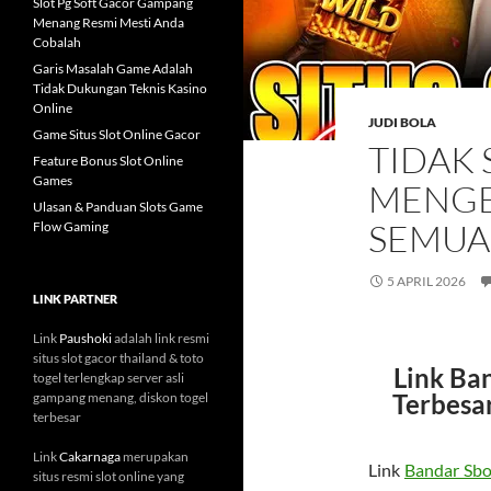
Slot Pg Soft Gacor Gampang
Menang Resmi Mesti Anda
Cobalah
Garis Masalah Game Adalah
Tidak Dukungan Teknis Kasino
Online
JUDI BOLA
Game Situs Slot Online Gacor
TIDAK 
Feature Bonus Slot Online
Games
MENGE
Ulasan & Panduan Slots Game
SEMUA
Flow Gaming
5 APRIL 2026
LINK PARTNER
Link
Paushoki
adalah link resmi
situs slot gacor thailand & toto
Link Ba
togel terlengkap server asli
Terbesa
gampang menang, diskon togel
terbesar
Link
Cakarnaga
merupakan
Link
Bandar Sb
situs resmi slot online yang