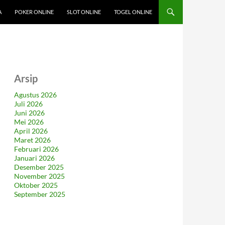
A
POKER ONLINE
SLOT ONLINE
TOGEL ONLINE
Arsip
Agustus 2026
Juli 2026
Juni 2026
Mei 2026
April 2026
Maret 2026
Februari 2026
Januari 2026
Desember 2025
November 2025
Oktober 2025
September 2025