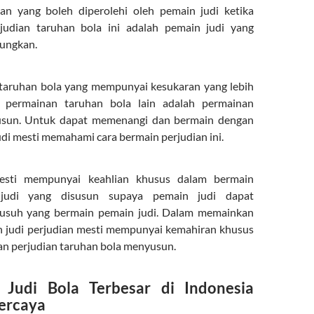
han yang boleh diperolehi oleh pemain judi ketika
udian taruhan bola ini adalah pemain judi yang
ungkan.
taruhan bola yang mempunyai kesukaran yang lebih
a permainan taruhan bola lain adalah permainan
usun. Untuk dapat memenangi dan bermain dengan
udi mesti memahami cara bermain perjudian ini.
esti mempunyai keahlian khusus dalam bermain
 judi yang disusun supaya pemain judi dapat
usuh yang bermain pemain judi. Dalam memainkan
in judi perjudian mesti mempunyai kemahiran khusus
n perjudian taruhan bola menyusun.
 Judi Bola Terbesar di Indonesia
ercaya