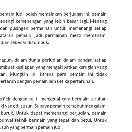
pemain judi boleh memainkan perjudian ini, pemain
enangi kemenangan yang lebih besar lagi. Menang
 dan pusingan permainan untuk memenangi setiap
utaran pemain judi permainan mesti memahami
dian sebenar di tumpuk.
apun, dalam dunia perjudian dalam bandar, setiap
embuat kesilapan yang mengakibatkan kerugian yang
kan. Mungkin ini karena para pemain ini tidak
ertaruh dengan pemain lain ketika pertaruhan.
rfikir dengan teliti mengenai cara bermain taruhan
oki yang di susun. Supaya pemain tersebut mengalami
 buruk. Untuk dapat memenangi perjudian, pemain
punyai teknik bermain yang tepat dan betul. Untuk
suh yang bermain pemain judi.