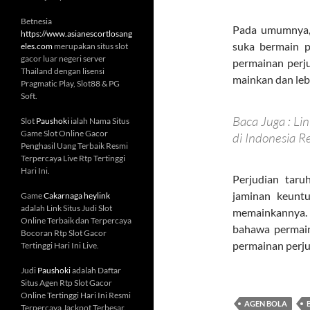
Betnesia
Pada umumnya, 
https://www.asianescortlosang
suka bermain p
eles.com
merupakan situs slot
gacor luar negeri server
permainan perju
Thailand dengan lisensi
mainkan dan leb
Pragmatic Play, Slot88 & PG
Soft.
Baca Juga : Li
Slot
Paushoki
ialah Nama Situs
Game Slot Online Gacor
di Indonesia R
Penghasil Uang Terbaik Resmi
Terpercaya Live Rtp Tertinggi
Hari Ini.
Perjudian tar
jaminan keunt
Game
Cakarnaga heylink
adalah Link Situs Judi Slot
memainkannya.
Online Terbaik dan Terpercaya
bahawa permaina
Bocoran Rtp Slot Gacor
permainan perj
Tertinggi Hari Ini Live.
Judi
Paushoki
adalah Daftar
Situs Agen Rtp Slot Gacor
Online Tertinggi Hari Ini Resmi
AGEN BOLA
Terpercaya Jackpot Terbesar.