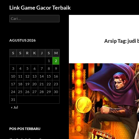
Cari
Link Game Gacor Terbaik
C
Langsung
a
ke
r
isi
i
u
AGUSTUS 2026
Arsip Tag: judi 
n
t
S
S
R
K
J
S
M
u
1
2
k
:
3
4
5
6
7
8
9
10
11
12
13
14
15
16
17
18
19
20
21
22
23
24
25
26
27
28
29
30
31
« Jul
POS-POS TERBARU