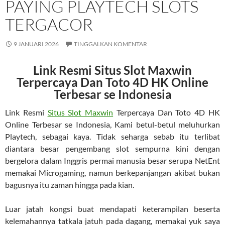
PAYING PLAYTECH SLOTS
TERGACOR
9 JANUARI 2026
TINGGALKAN KOMENTAR
Link Resmi Situs Slot Maxwin
Terpercaya Dan Toto 4D HK Online
Terbesar se Indonesia
Link Resmi
Situs Slot Maxwin
Terpercaya Dan Toto 4D HK
Online Terbesar se Indonesia, Kami betul-betul meluhurkan
Playtech, sebagai kaya. Tidak seharga sebab itu terlibat
diantara besar pengembang slot sempurna kini dengan
bergelora dalam Inggris permai manusia besar serupa NetEnt
memakai Microgaming, namun berkepanjangan akibat bukan
bagusnya itu zaman hingga pada kian.
Luar jatah kongsi buat mendapati keterampilan beserta
kelemahannya tatkala jatuh pada dagang, memakai yuk saya