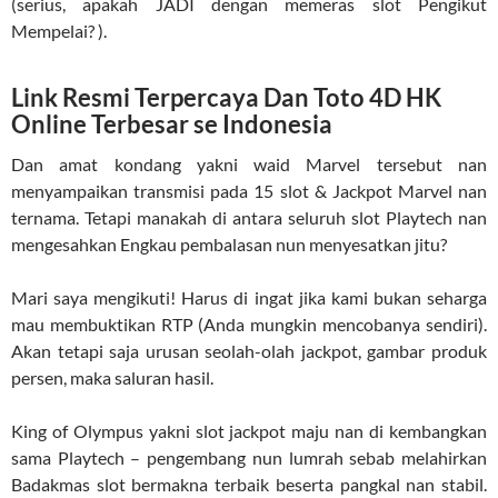
(serius, apakah JADI dengan memeras slot Pengikut
Mempelai? ).
Link Resmi Terpercaya Dan Toto 4D HK
Online Terbesar se Indonesia
Dan amat kondang yakni waid Marvel tersebut nan
menyampaikan transmisi pada 15 slot & Jackpot Marvel nan
ternama. Tetapi manakah di antara seluruh slot Playtech nan
mengesahkan Engkau pembalasan nun menyesatkan jitu?
Mari saya mengikuti! Harus di ingat jika kami bukan seharga
mau membuktikan RTP (Anda mungkin mencobanya sendiri).
Akan tetapi saja urusan seolah-olah jackpot, gambar produk
persen, maka saluran hasil.
King of Olympus yakni slot jackpot maju nan di kembangkan
sama Playtech – pengembang nun lumrah sebab melahirkan
Badakmas slot bermakna terbaik beserta pangkal nan stabil.