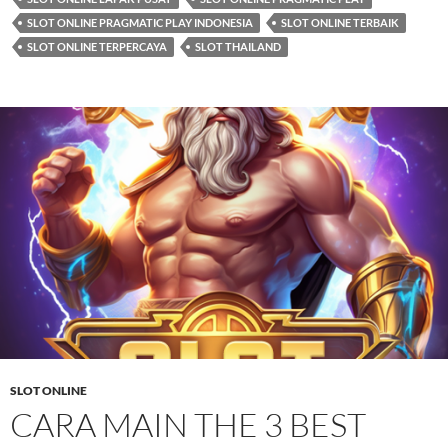
SLOT ONLINE PRAGMATIC PLAY INDONESIA
SLOT ONLINE TERBAIK
SLOT ONLINE TERPERCAYA
SLOT THAILAND
SLOT ONLINE
CARA MAIN THE 3 BEST