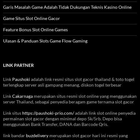
Garis Masalah Game Adalah Tidak Dukungan Teknis Kasino Online
Game Situs Slot Online Gacor
Feature Bonus Slot Online Games
Ulasan & Panduan Slots Game Flow Gaming
LINK PARTNER
Link
Paushoki
adalah link resmi situs slot gacor thailand & toto togel
terlengkap server asli gampang menang, diskon togel terbesar
Link
Cakarnaga
merupakan situs resmi slot online yang menggunakan
server Thailand, sebagai penyedia beragam game ternama slot gacor
Link situs
https://paushoki-prio.com/
adalah link slot online penyedia
permainan slot gacor dengan minimal depo 5k/5rb. Depo bisa
menggunakan Bank Transfer, DANA dan Barcode Qris.
link bandar
buzdelivery
merupakan slot gacor hari ini resmi yang