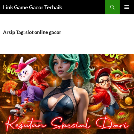
Langsung
Cari
Link Game Gacor Terbaik
ke
MENU
isi
UTAMA
Arsip Tag: slot online gacor