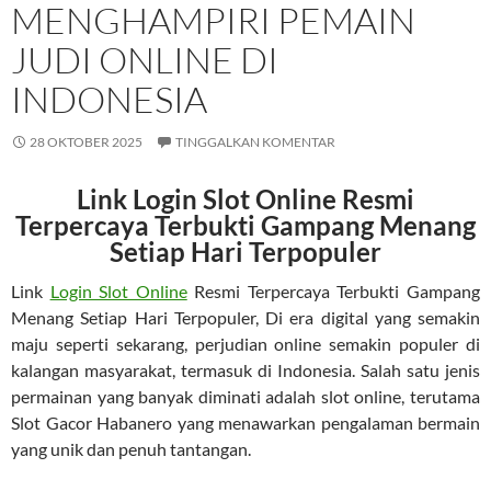
MENGHAMPIRI PEMAIN
JUDI ONLINE DI
INDONESIA
28 OKTOBER 2025
TINGGALKAN KOMENTAR
Link Login Slot Online Resmi
Terpercaya Terbukti Gampang Menang
Setiap Hari Terpopuler
Link
Login Slot Online
Resmi Terpercaya Terbukti Gampang
Menang Setiap Hari Terpopuler, Di era digital yang semakin
maju seperti sekarang, perjudian online semakin populer di
kalangan masyarakat, termasuk di Indonesia. Salah satu jenis
permainan yang banyak diminati adalah slot online, terutama
Slot Gacor Habanero yang menawarkan pengalaman bermain
yang unik dan penuh tantangan.