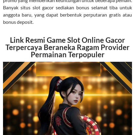
promo yang memberikan keuntungan untuk beberapa pemain.
Banyak situs slot gacor sediakan bonus selamat tiba untuk
anggota baru, yang dapat berbentuk perputaran gratis atau
bonus deposit.
Link Resmi Game Slot Online Gacor
Terpercaya Beraneka Ragam Provider
Permainan Terpopuler