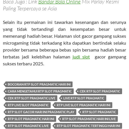
Baca Juga : Link
Bandar Bola Online
Mix Parlay Resmi
Paling Terpercaya se Asia
Selain itu permainan ini tawarkan kesenangan dan serunya
yang tidak tertandingi dan kesempatan besar untuk
memenangi hadiah besar. Halaman slot gacor gampang sukses
microgaming tidak terkadang kita dapatkan bertindak selaku
provider bersama beberapa bebas spin bersama hadiah besar
terbatas jadi kelebihan halaman
judi slot
gacor gampang
sukses terbaru 2025.
BOCORAN RTP SLOT PRAGMATIC HARI INI
CARA MENGETAHUI RTP SLOT PRAGMATIC
CEK RTP SLOT PRAGMATIC
CEK RTP SLOT PRAGMATIC LIVE
LIVE RTP SLOT PRAGMATIC
RTP LIVE SLOT PRAGMATIC
RTP LIVE SLOT PRAGMATIC HARI INI
RTP SLOT GACOR HARI INI PRAGMATIC PLAY
RTP SLOT PRAGMATIC
RTP SLOT PRAGMATIC HARI INI
RTP SLOT PRAGMATIC HARI INI LIVE
RTP SLOT PRAGMATIC LIVE
RTP SLOT PRAGMATIC TERTINGGI HARI INI