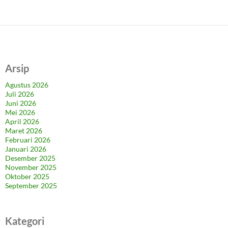
Arsip
Agustus 2026
Juli 2026
Juni 2026
Mei 2026
April 2026
Maret 2026
Februari 2026
Januari 2026
Desember 2025
November 2025
Oktober 2025
September 2025
Kategori