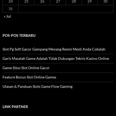
24
25
26
27
28
29
30
31
« Jul
POS-POS TERBARU
Slot Pg Soft Gacor Gampang Menang Resmi Mesti Anda Cobalah
Garis Masalah Game Adalah Tidak Dukungan Teknis Kasino Online
Game Situs Slot Online Gacor
Feature Bonus Slot Online Games
Ulasan & Panduan Slots Game Flow Gaming
LINK PARTNER