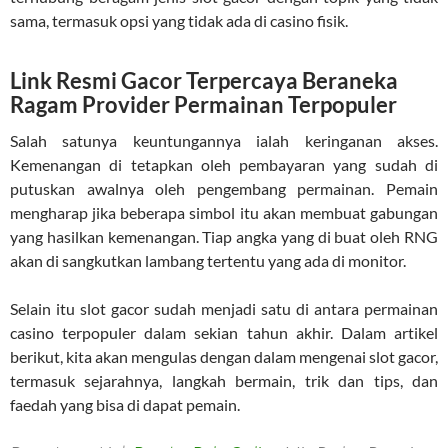
sama, termasuk opsi yang tidak ada di casino fisik.
Link Resmi Gacor Terpercaya Beraneka
Ragam Provider Permainan Terpopuler
Salah satunya keuntungannya ialah keringanan akses.
Kemenangan di tetapkan oleh pembayaran yang sudah di
putuskan awalnya oleh pengembang permainan. Pemain
mengharap jika beberapa simbol itu akan membuat gabungan
yang hasilkan kemenangan. Tiap angka yang di buat oleh RNG
akan di sangkutkan lambang tertentu yang ada di monitor.
Selain itu slot gacor sudah menjadi satu di antara permainan
casino terpopuler dalam sekian tahun akhir. Dalam artikel
berikut, kita akan mengulas dengan dalam mengenai slot gacor,
termasuk sejarahnya, langkah bermain, trik dan tips, dan
faedah yang bisa di dapat pemain.