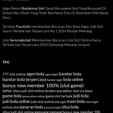
Agen Resmi
Badakmas Slot
Yang Merupakan Slot Yang Berpusat DI
Dubai Abu Dhabi Yang Telah Berlisensi Dan Di Resmikan Oleh Bang
Zeus..
Taruhan
Paushoki
memberikan Bocoran Info Situs Agen Judi Slot
Gacor Terbaik dan Terpercaya No 1 2024 Mudah Menang.
Link
Semongkobet
Memberikan Bocoran Link Slot Online Gacor
Terbaik dan Terpercaya 2024 Gampang Menang Jackpot.
TAG
agen bola
bandar bola
777 slot online
agen togel
bandar bola terpercaya
bola online
bandar togel
bonus new member 100% (slot game)
daftar situs judi slot online terpercaya
daftar slot via dana
game bola
judi bola
game slot terbaik
game poker online
judi bola online
main bola
judi slot online
judi togel
main togel
pasaran bola
situs bola
online slot
pasaran togel
situs judi slot online gampang menang bonus new member 100