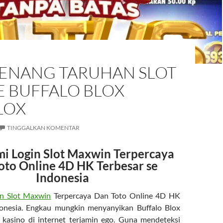
MENANG TARUHAN SLOT
E BUFFALO BLOX
LOX
TINGGALKAN KOMENTAR
mi Login Slot Maxwin Terpercaya
oto Online 4D HK Terbesar se
Indonesia
in Slot Maxwin
Terpercaya Dan Toto Online 4D HK
donesia. Engkau mungkin menyanyikan Buffalo Blox
 kasino di internet terjamin ego. Guna mendeteksi