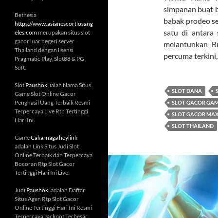
simpanan buat bu
Betnesia
babak prodeo s
https://www.asianescortlosang
satu di antara 
eles.com
merupakan situs slot
gacor luar negeri server
melantunkan Bu
Thailand dengan lisensi
percuma terkini,
Pragmatic Play, Slot88 & PG
Soft.
Slot
Paushoki
ialah Nama Situs
SLOT DANA
Game Slot Online Gacor
Penghasil Uang Terbaik Resmi
SLOT GACOR GA
Terpercaya Live Rtp Tertinggi
SLOT GACOR MA
Hari Ini.
SLOT THAILAND
Game
Cakarnaga heylink
adalah Link Situs Judi Slot
Online Terbaik dan Terpercaya
Bocoran Rtp Slot Gacor
Tertinggi Hari Ini Live.
Judi
Paushoki
adalah Daftar
Situs Agen Rtp Slot Gacor
Online Tertinggi Hari Ini Resmi
Terpercaya Jackpot Terbesar.