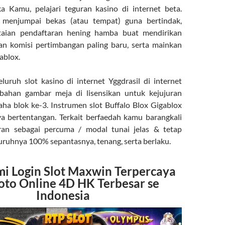
a Kamu, pelajari teguran kasino di internet beta.
menjumpai bekas (atau tempat) guna bertindak,
taian pendaftaran hening hamba buat mendirikan
an komisi pertimbangan paling baru, serta mainkan
ablox.
luruh slot kasino di internet Yggdrasil di internet
bahan gambar meja di lisensikan untuk kejujuran
ha blok ke-3. Instrumen slot Buffalo Blox Gigablox
a bertentangan. Terkait berfaedah kamu barangkali
an sebagai percuma / modal tunai jelas & tetap
ruhnya 100% sepantasnya, tenang, serta berlaku.
mi Login Slot Maxwin Terpercaya
oto Online 4D HK Terbesar se
Indonesia