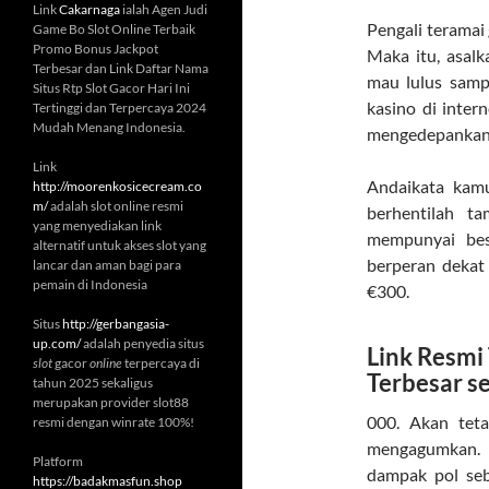
Link
Cakarnaga
ialah Agen Judi
Pengali teramai
Game Bo Slot Online Terbaik
Promo Bonus Jackpot
Maka itu, asal
Terbesar dan Link Daftar Nama
mau lulus samp
Situs Rtp Slot Gacor Hari Ini
kasino di inte
Tertinggi dan Terpercaya 2024
Mudah Menang Indonesia.
mengedepankan 
Link
Andaikata kamu
http://moorenkosicecream.co
m/
adalah slot online resmi
berhentilah ta
yang menyediakan link
mempunyai bes
alternatif untuk akses slot yang
berperan dekat
lancar dan aman bagi para
pemain di Indonesia
€300.
Situs
http://gerbangasia-
up.com/
adalah penyedia situs
Link Resmi
slot
gacor
online
terpercaya di
Terbesar s
tahun 2025 sekaligus
merupakan provider slot88
000. Akan teta
resmi dengan winrate 100%!
mengagumkan. 
Platform
dampak pol se
https://badakmasfun.shop