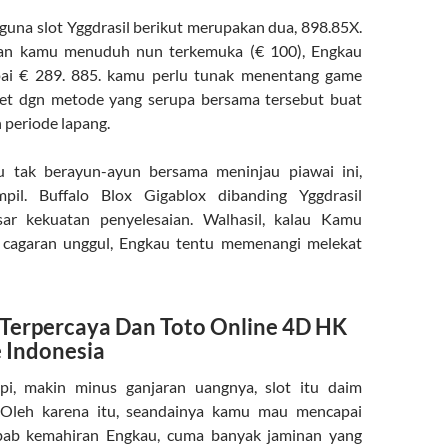
 guna slot Yggdrasil berikut merupakan dua, 898.85X.
kan kamu menuduh nun terkemuka (€ 100), Engkau
ai € 289. 885. kamu perlu tunak menentang game
rnet dgn metode yang serupa bersama tersebut buat
periode lapang.
 tak berayun-ayun bersama meninjau piawai ini,
mpil. Buffalo Blox Gigablox dibanding Yggdrasil
ar kekuatan penyelesaian. Walhasil, kalau Kamu
 cagaran unggul, Engkau tentu memenangi melekat
 Terpercaya Dan Toto Online 4D HK
e Indonesia
pi, makin minus ganjaran uangnya, slot itu daim
Oleh karena itu, seandainya kamu mau mencapai
bab kemahiran Engkau, cuma banyak jaminan yang