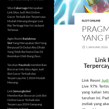
Situs
Cakarnaga
Merupakan
Link Situs Judi Slot Online
Gacor Terbaik dan Terpercaya
SLOT ONLINE
Mudah Menang dengan Live
Rtp Tertinggi Hari Ini Jackpot
PRAGM
Terbesar.
YANG 
Agen Resmi
Badakmas
Slot
Yang Merupakan Slot Yang
1 JANUARI 2026
Berpusat DI Dubai Abu Dhabi
Yang Telah Berlisensi Dan Di
Resmikan Oleh Bang Zeus..
Link 
Terperca
Taruhan
Paushoki
memberikan
Bocoran Info Situs Agen Judi
Slot Gacor Terbaik dan
Terpercaya No 1 2024 Mudah
Link Resmi
Judi
Menang.
Live 97% Tertin
Link
Semongkobet
yang kalian te
Memberikan Bocoran Link Slot
taruhan ini. Pad
Online Gacor Terbaik dan
zodiak yang akan
Terpercaya 2024 Gampang
Menang Jackpot.