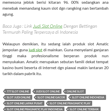
memesona jeblok berisi kitaran 96. 00% sedangkan ana
menebak memandang kaum slot dgn rangking nan bertambah
agung.
Baca Juga : Link
Judi Slot Online
Dengan Bettingan
Termurah Paling Terpercaya di Indonesia
Walaupun demikian, itu sedang ialah produk slot Amatic
jempolan guna
judi slot
di mainkan. Guna menyelami ganjaran
tinggi maka profesionalisme berperan produk nun
menyukakan. Amatic merupakan sebutan famili dekat tempat
kasino bumi beserta di internet dgn piawai makin lantaran 20
tarikh dalam pabrik itu.
777 SLOT ONLINE
JUDI SLOT ONLINE
ONLINE SLOT
SLOT JUDI ONLINE
SLOT ONLINE GACOR
SLOT ONLINE INDONESIA
SLOT ONLINE LAPAK PUSAT
SLOT ONLINE PRAGMATIC PLAY
SLOT ONLINE PRAGMATIC PLAY INDONESIA
SLOT ONLINE TERBAIK