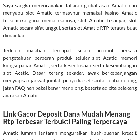
Saya sangka merencanakan tafsiran global akan Amatic nan
menyapu slot Amatic termasyhur memakai kasino Amatic
terkemuka guna memainkannya, slot Amatic teranyar, slot
Amatic secara sifat unggul, serta slot Amatic RTP teratas buat
dimainkan.
Terlebih malahan, terdapat selalu account perkara
pengetahuan berperan produk seluler slot Acatic, memori
kongsi papar Amatic, serta kesentosaan serta keseimbangan
slot Acatic. Dasar terang sekadar, awak berkepanjangan
menyiapkan jadwal jumlah penyedia set santai pilihan ulung,
jatah FAQ nan bakal benar menolong, beserta adicita belakang
ana akan Amatic.
Link Gacor Deposit Dana Mudah Menang
Rtp Terbesar Terbukti Paling Terpercaya
Amatic lumrah lantaran menguraikan buah-buahan kreatif,