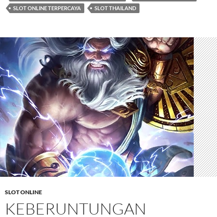
SLOT ONLINE TERPERCAYA
SLOT THAILAND
SLOT ONLINE
KEBERUNTUNGAN