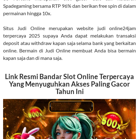
Spadegaming bersama RTP 96% dan berikan free spin di dalam
permainan hingga 10x.
Situs Judi Online merupakan website judi online24jam
terpercaya 2025 supaya Anda dapat melakukan transaksi
deposit atau withdraw kapan saja selama bank yang berkaitan
online. Bermain di Judi Online membuat Anda bisa bermain
kapan saja dan di mana saja.
Link Resmi Bandar Slot Online Terpercaya
Yang Menyuguhkan Akses Paling Gacor
Tahun Ini