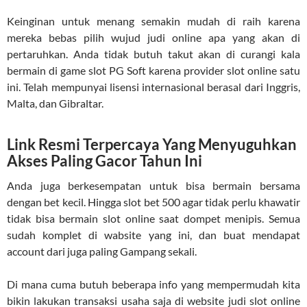
Keinginan untuk menang semakin mudah di raih karena
mereka bebas pilih wujud judi online apa yang akan di
pertaruhkan. Anda tidak butuh takut akan di curangi kala
bermain di game slot PG Soft karena provider slot online satu
ini. Telah mempunyai lisensi internasional berasal dari Inggris,
Malta, dan Gibraltar.
Link Resmi Terpercaya Yang Menyuguhkan
Akses Paling Gacor Tahun Ini
Anda juga berkesempatan untuk bisa bermain bersama
dengan bet kecil. Hingga slot bet 500 agar tidak perlu khawatir
tidak bisa bermain slot online saat dompet menipis. Semua
sudah komplet di wabsite yang ini, dan buat mendapat
account dari juga paling Gampang sekali.
Di mana cuma butuh beberapa info yang mempermudah kita
bikin lakukan transaksi usaha saja di website judi slot online