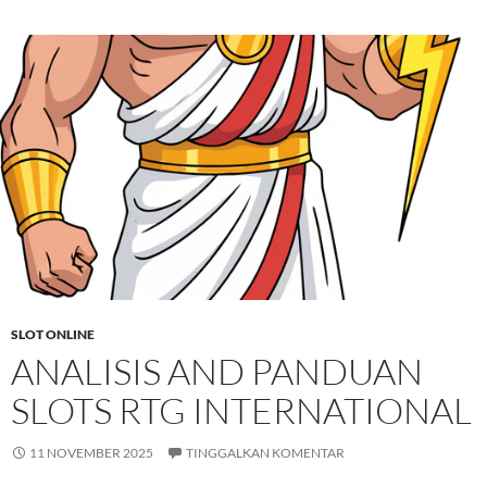
SLOT ONLINE
ANALISIS AND PANDUAN
SLOTS RTG INTERNATIONAL
11 NOVEMBER 2025
TINGGALKAN KOMENTAR