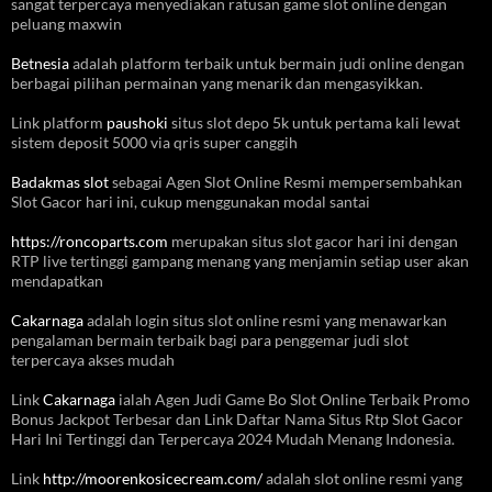
sangat terpercaya menyediakan ratusan game slot online dengan
peluang maxwin
Betnesia
adalah platform terbaik untuk bermain judi online dengan
berbagai pilihan permainan yang menarik dan mengasyikkan.
Link platform
paushoki
situs slot depo 5k untuk pertama kali lewat
sistem deposit 5000 via qris super canggih
Badakmas slot
sebagai Agen Slot Online Resmi mempersembahkan
Slot Gacor hari ini, cukup menggunakan modal santai
https://roncoparts.com
merupakan situs slot gacor hari ini dengan
RTP live tertinggi gampang menang yang menjamin setiap user akan
mendapatkan
Cakarnaga
adalah login situs slot online resmi yang menawarkan
pengalaman bermain terbaik bagi para penggemar judi slot
terpercaya akses mudah
Link
Cakarnaga
ialah Agen Judi Game Bo Slot Online Terbaik Promo
Bonus Jackpot Terbesar dan Link Daftar Nama Situs Rtp Slot Gacor
Hari Ini Tertinggi dan Terpercaya 2024 Mudah Menang Indonesia.
Link
http://moorenkosicecream.com/
adalah slot online resmi yang