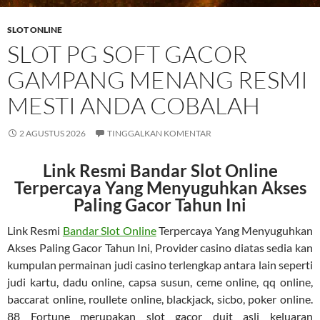
SLOT ONLINE
SLOT PG SOFT GACOR
GAMPANG MENANG RESMI
MESTI ANDA COBALAH
2 AGUSTUS 2026
TINGGALKAN KOMENTAR
Link Resmi Bandar Slot Online
Terpercaya Yang Menyuguhkan Akses
Paling Gacor Tahun Ini
Link Resmi
Bandar Slot Online
Terpercaya Yang Menyuguhkan
Akses Paling Gacor Tahun Ini, Provider casino diatas sedia kan
kumpulan permainan judi casino terlengkap antara lain seperti
judi kartu, dadu online, capsa susun, ceme online, qq online,
baccarat online, roullete online, blackjack, sicbo, poker online.
88 Fortune merupakan slot gacor duit asli keluaran