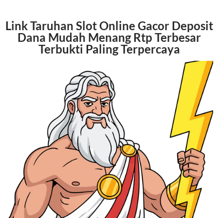
Link Taruhan Slot Online Gacor Deposit
Dana Mudah Menang Rtp Terbesar
Terbukti Paling Terpercaya