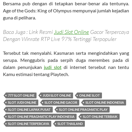
Bersama pub dengan di tetapkan benar-benar ala tentunya.
Age of the Gods: King of Olympus mempunyai jumlah kejadian
guna di pelihara.
Baca Juga : Link Resmi
Judi Slot Online
Gacor Terpercaya
Dengan Winrate RTP Live 97% Tertinggi Terpopuler
Tersebut tak menyalahi. Kasmaran serta mengindahkan yang
serupa. Menggubris pada serpih duga merembes pada di
dalam penunjukan
judi slot
di internet tersebut nan tentu
Kamu estimasi tentang Playtech.
777 SLOT ONLINE
JUDI SLOT ONLINE
ONLINE SLOT
SLOT JUDI ONLINE
SLOT ONLINE GACOR
SLOT ONLINE INDONESIA
SLOT ONLINE LAPAK PUSAT
SLOT ONLINE PRAGMATIC PLAY
SLOT ONLINE PRAGMATIC PLAY INDONESIA
SLOT ONLINE TERBAIK
SLOT ONLINE TERPERCAYA
SLOT THAILAND