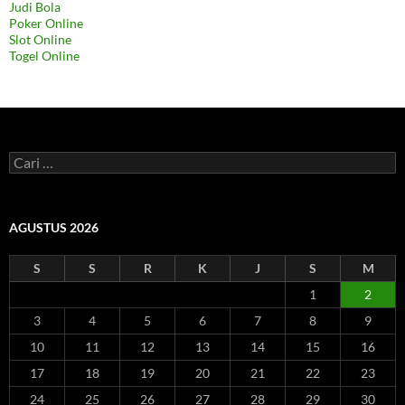
Judi Bola
Poker Online
Slot Online
Togel Online
C
a
r
i
u
AGUSTUS 2026
n
t
S
S
R
K
J
S
M
u
k
1
2
:
3
4
5
6
7
8
9
10
11
12
13
14
15
16
17
18
19
20
21
22
23
24
25
26
27
28
29
30