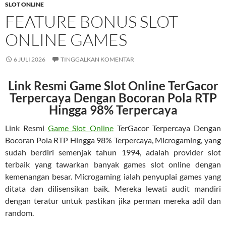
SLOT ONLINE
FEATURE BONUS SLOT
ONLINE GAMES
6 JULI 2026
TINGGALKAN KOMENTAR
Link Resmi Game Slot Online TerGacor
Terpercaya Dengan Bocoran Pola RTP
Hingga 98% Terpercaya
Link Resmi
Game Slot Online
TerGacor Terpercaya Dengan
Bocoran Pola RTP Hingga 98% Terpercaya, Microgaming, yang
sudah berdiri semenjak tahun 1994, adalah provider slot
terbaik yang tawarkan banyak games slot online dengan
kemenangan besar. Microgaming ialah penyuplai games yang
ditata dan dilisensikan baik. Mereka lewati audit mandiri
dengan teratur untuk pastikan jika perman mereka adil dan
random.