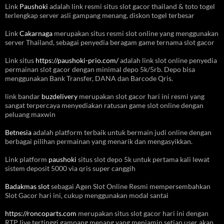
Link
Paushoki
adalah link resmi situs slot gacor thailand & toto togel
terlengkap server asli gampang menang, diskon togel terbesar
Link
Cakarnaga
merupakan situs resmi slot online yang menggunakan
server Thailand, sebagai penyedia beragam game ternama slot gacor
Link situs
https://paushoki-prio.com/
adalah link slot online penyedia
permainan slot gacor dengan minimal depo 5k/5rb. Depo bisa
menggunakan Bank Transfer, DANA dan Barcode Qris.
link bandar
buzdelivery
merupakan slot gacor hari ini resmi yang
sangat terpercaya menyediakan ratusan game slot online dengan
peluang maxwin
Betnesia
adalah platform terbaik untuk bermain judi online dengan
berbagai pilihan permainan yang menarik dan mengasyikkan.
Link platform
paushoki
situs slot depo 5k untuk pertama kali lewat
sistem deposit 5000 via qris super canggih
Badakmas slot
sebagai Agen Slot Online Resmi mempersembahkan
Slot Gacor hari ini, cukup menggunakan modal santai
https://roncoparts.com
merupakan situs slot gacor hari ini dengan
RTP live tertinggi gampang menang yang menjamin setiap user akan