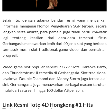
Selain itu, dengan adanya bandar resmi yang menyajikan
informasi mengenai Nomor Pengeluaran SGP terbaru secara
lengkap serta akurat, para pemain juga tidak perlu khawatir
lagi tentang keaslian dari data-data tersebut. Situs
Gerbangasia menawarkan lebih dari 40 jenis slot yang berbeda
termasuk mesin slot tradisional, game video, dan permainan
progresif.
Video game slot populer seperti 77777 Slots, Karaoke Party,
dan Thunderstruck II tersedia di Gerbangasia. Slot tradisional
layaknya Double Diamond dan Money Storm juga tersedia di
sini. Gernamgasia juga menawarkan berbagai macam taruhan
mulai dari satu sen hingga 100 dollar AS per spin.
Link Resmi Toto 4D Hongkong #1 Hits