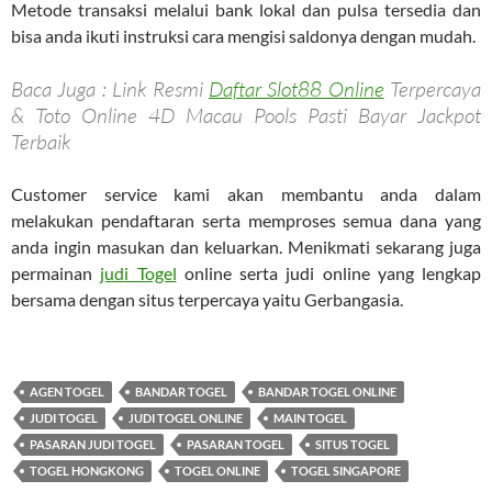
Metode transaksi melalui bank lokal dan pulsa tersedia dan
bisa anda ikuti instruksi cara mengisi saldonya dengan mudah.
Baca Juga : Link Resmi
Daftar Slot88 Online
Terpercaya
& Toto Online 4D Macau Pools Pasti Bayar Jackpot
Terbaik
Customer service kami akan membantu anda dalam
melakukan pendaftaran serta memproses semua dana yang
anda ingin masukan dan keluarkan. Menikmati sekarang juga
permainan
judi Togel
online serta judi online yang lengkap
bersama dengan situs terpercaya yaitu Gerbangasia.
AGEN TOGEL
BANDAR TOGEL
BANDAR TOGEL ONLINE
JUDI TOGEL
JUDI TOGEL ONLINE
MAIN TOGEL
PASARAN JUDI TOGEL
PASARAN TOGEL
SITUS TOGEL
TOGEL HONGKONG
TOGEL ONLINE
TOGEL SINGAPORE