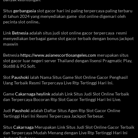
Situs
gerbangasia
slot gacor hari ini paling terpercaya paling terbaru
di tahun 2024 yang menyediakan game slot online digemari oleh
pecinta slot online..
Link
Betnesia
adalah situs judi slot online gacor terpercaya resmi
menyediakan berbagai game slot gacor terbaik dengan bonus jackpot
maxwin
Betnesia
https://www.asianescortlosangeles.com
merupakan situs
slot gacor luar negeri server Thailand dengan lisensi Pragmatic Play,
Slot88 & PG Soft.
Slot
Paushoki
ialah Nama Situs Game Slot Online Gacor Penghasil
Uang Terbaik Resmi Terpercaya Live Rtp Tertinggi Hari Ini.
Game
Cakarnaga heylink
adalah Link Situs Judi Slot Online Terbaik
dan Terpercaya Bocoran Rtp Slot Gacor Tertinggi Hari Ini Live.
Judi
Paushoki
adalah Daftar Situs Agen Rtp Slot Gacor Online
Tertinggi Hari Ini Resmi Terpercaya Jackpot Terbesar.
Situs
Cakarnaga
Merupakan Link Situs Judi Slot Online Gacor Terbaik
dan Terpercaya Mudah Menang dengan Live Rtp Tertinggi Hari Ini