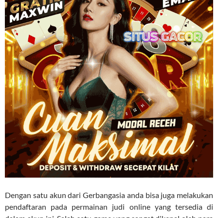
Dengan satu akun dari Gerbangasia anda bisa juga melakukan
pendaftaran pada permainan judi online yang tersedia di