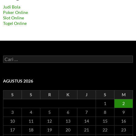
Judi Bola
Poker Online
Slot Online
Togel Online
C
a
r
i
u
AGUSTUS 2026
n
t
S
S
R
K
J
S
M
u
k
1
2
:
3
4
5
6
7
8
9
10
11
12
13
14
15
16
17
18
19
20
21
22
23