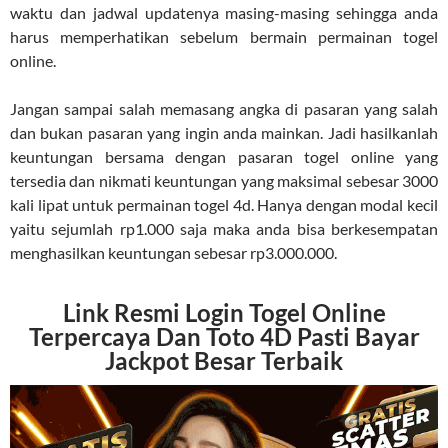
waktu dan jadwal updatenya masing-masing sehingga anda
harus memperhatikan sebelum bermain permainan togel
online.
Jangan sampai salah memasang angka di pasaran yang salah
dan bukan pasaran yang ingin anda mainkan. Jadi hasilkanlah
keuntungan bersama dengan pasaran togel online yang
tersedia dan nikmati keuntungan yang maksimal sebesar 3000
kali lipat untuk permainan togel 4d. Hanya dengan modal kecil
yaitu sejumlah rp1.000 saja maka anda bisa berkesempatan
menghasilkan keuntungan sebesar rp3.000.000.
Link Resmi Login Togel Online
Terpercaya Dan Toto 4D Pasti Bayar
Jackpot Besar Terbaik