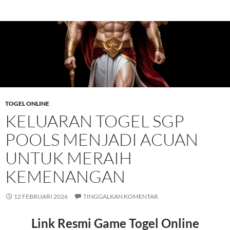
TOGEL ONLINE
KELUARAN TOGEL SGP
POOLS MENJADI ACUAN
UNTUK MERAIH
KEMENANGAN
12 FEBRUARI 2026
TINGGALKAN KOMENTAR
Link Resmi Game Togel Online