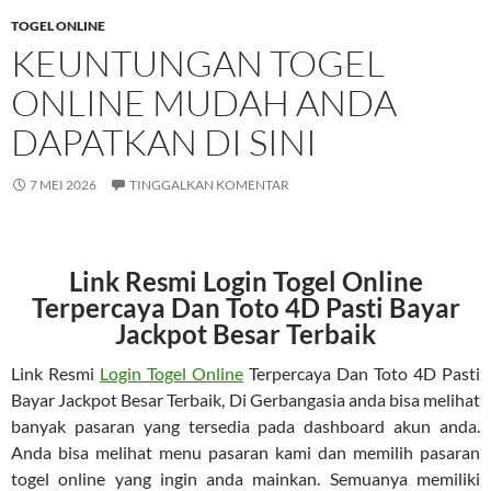
TOGEL ONLINE
KEUNTUNGAN TOGEL
ONLINE MUDAH ANDA
DAPATKAN DI SINI
7 MEI 2026
TINGGALKAN KOMENTAR
Link Resmi Login Togel Online
Terpercaya Dan Toto 4D Pasti Bayar
Jackpot Besar Terbaik
Link Resmi
Login Togel Online
Terpercaya Dan Toto 4D Pasti
Bayar Jackpot Besar Terbaik, Di Gerbangasia anda bisa melihat
banyak pasaran yang tersedia pada dashboard akun anda.
Anda bisa melihat menu pasaran kami dan memilih pasaran
togel online yang ingin anda mainkan. Semuanya memiliki