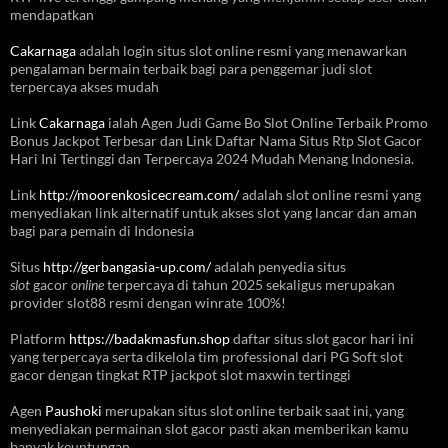
mendapatkan
Cakarnaga
adalah login situs slot online resmi yang menawarkan
pengalaman bermain terbaik bagi para penggemar judi slot
terpercaya akses mudah
Link
Cakarnaga
ialah Agen Judi Game Bo Slot Online Terbaik Promo
Bonus Jackpot Terbesar dan Link Daftar Nama Situs Rtp Slot Gacor
Hari Ini Tertinggi dan Terpercaya 2024 Mudah Menang Indonesia.
Link
http://moorenkosicecream.com/
adalah slot online resmi yang
menyediakan link alternatif untuk akses slot yang lancar dan aman
bagi para pemain di Indonesia
Situs
http://gerbangasia-up.com/
adalah penyedia situs
slot
gacor
online
terpercaya di tahun 2025 sekaligus merupakan
provider slot88 resmi dengan winrate 100%!
Platform
https://badakmasfun.shop
daftar situs slot gacor hari ini
yang terpercaya serta dikelola tim professional dari PG Soft slot
gacor dengan tingkat RTP jackpot slot maxwin tertinggi
Agen
Paushoki
merupakan situs slot online terbaik saat ini, yang
menyediakan permainan slot gacor pasti akan memberikan kamu
banyak keuntungan.