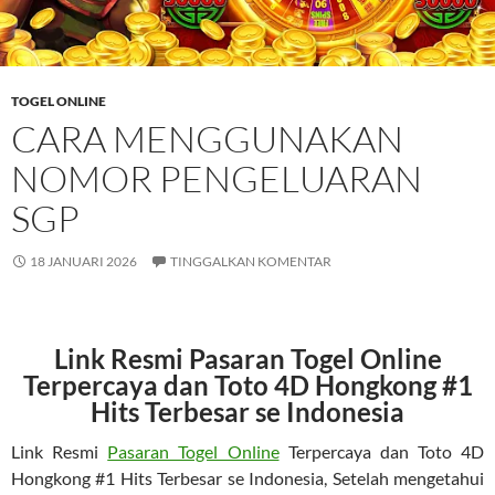
TOGEL ONLINE
CARA MENGGUNAKAN
NOMOR PENGELUARAN
SGP
18 JANUARI 2026
TINGGALKAN KOMENTAR
Link Resmi Pasaran Togel Online
Terpercaya dan Toto 4D Hongkong #1
Hits Terbesar se Indonesia
Link Resmi
Pasaran Togel Online
Terpercaya dan Toto 4D
Hongkong #1 Hits Terbesar se Indonesia, Setelah mengetahui