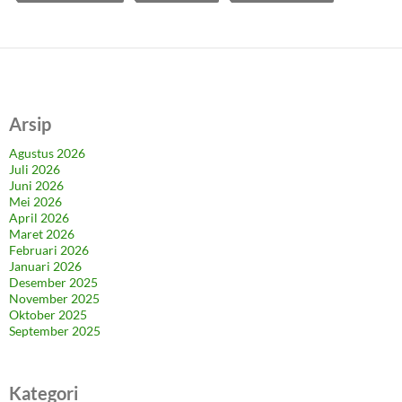
Arsip
Agustus 2026
Juli 2026
Juni 2026
Mei 2026
April 2026
Maret 2026
Februari 2026
Januari 2026
Desember 2025
November 2025
Oktober 2025
September 2025
Kategori