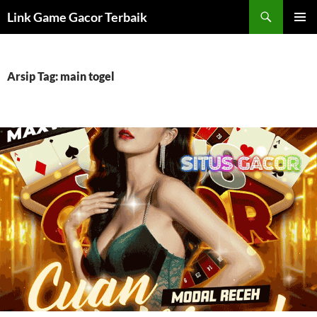
Langsung
Cari
Link Game Gacor Terbaik
ke
MENU
isi
UTAMA
Arsip Tag: main togel