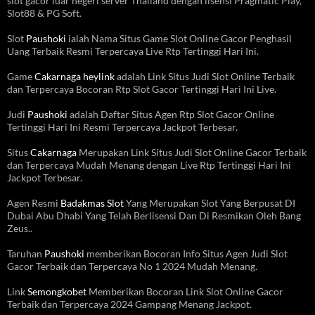
slot gacor luar negeri server Thailand dengan lisensi Pragmatic Play,
Slot88 & PG Soft.
Slot
Paushoki
ialah Nama Situs Game Slot Online Gacor Penghasil
Uang Terbaik Resmi Terpercaya Live Rtp Tertinggi Hari Ini.
Game
Cakarnaga heylink
adalah Link Situs Judi Slot Online Terbaik
dan Terpercaya Bocoran Rtp Slot Gacor Tertinggi Hari Ini Live.
Judi
Paushoki
adalah Daftar Situs Agen Rtp Slot Gacor Online
Tertinggi Hari Ini Resmi Terpercaya Jackpot Terbesar.
Situs
Cakarnaga
Merupakan Link Situs Judi Slot Online Gacor Terbaik
dan Terpercaya Mudah Menang dengan Live Rtp Tertinggi Hari Ini
Jackpot Terbesar.
Agen Resmi
Badakmas Slot
Yang Merupakan Slot Yang Berpusat DI
Dubai Abu Dhabi Yang Telah Berlisensi Dan Di Resmikan Oleh Bang
Zeus..
Taruhan
Paushoki
memberikan Bocoran Info Situs Agen Judi Slot
Gacor Terbaik dan Terpercaya No 1 2024 Mudah Menang.
Link
Semongkobet
Memberikan Bocoran Link Slot Online Gacor
Terbaik dan Terpercaya 2024 Gampang Menang Jackpot.