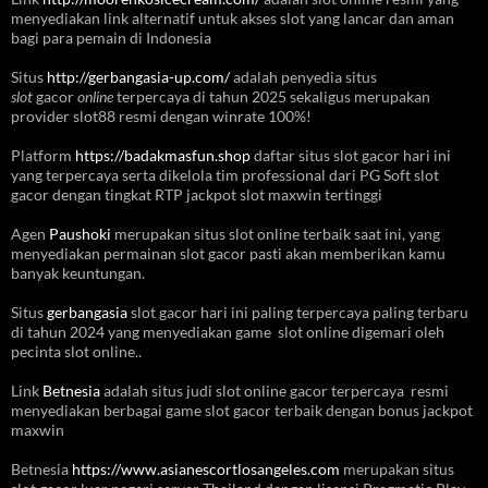
menyediakan link alternatif untuk akses slot yang lancar dan aman
bagi para pemain di Indonesia
Situs
http://gerbangasia-up.com/
adalah penyedia situs
slot
gacor
online
terpercaya di tahun 2025 sekaligus merupakan
provider slot88 resmi dengan winrate 100%!
Platform
https://badakmasfun.shop
daftar situs slot gacor hari ini
yang terpercaya serta dikelola tim professional dari PG Soft slot
gacor dengan tingkat RTP jackpot slot maxwin tertinggi
Agen
Paushoki
merupakan situs slot online terbaik saat ini, yang
menyediakan permainan slot gacor pasti akan memberikan kamu
banyak keuntungan.
Situs
gerbangasia
slot gacor hari ini paling terpercaya paling terbaru
di tahun 2024 yang menyediakan game slot online digemari oleh
pecinta slot online..
Link
Betnesia
adalah situs judi slot online gacor terpercaya resmi
menyediakan berbagai game slot gacor terbaik dengan bonus jackpot
maxwin
Betnesia
https://www.asianescortlosangeles.com
merupakan situs