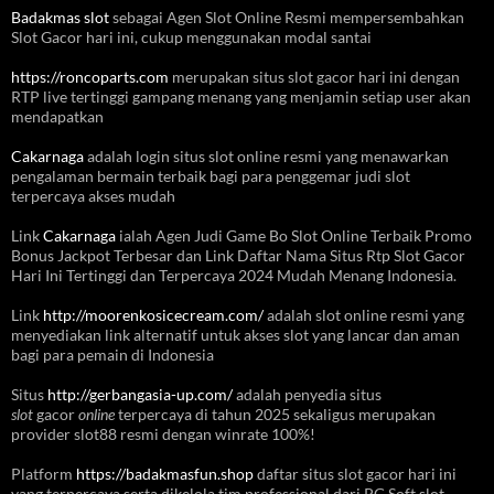
Badakmas slot
sebagai Agen Slot Online Resmi mempersembahkan
Slot Gacor hari ini, cukup menggunakan modal santai
https://roncoparts.com
merupakan situs slot gacor hari ini dengan
RTP live tertinggi gampang menang yang menjamin setiap user akan
mendapatkan
Cakarnaga
adalah login situs slot online resmi yang menawarkan
pengalaman bermain terbaik bagi para penggemar judi slot
terpercaya akses mudah
Link
Cakarnaga
ialah Agen Judi Game Bo Slot Online Terbaik Promo
Bonus Jackpot Terbesar dan Link Daftar Nama Situs Rtp Slot Gacor
Hari Ini Tertinggi dan Terpercaya 2024 Mudah Menang Indonesia.
Link
http://moorenkosicecream.com/
adalah slot online resmi yang
menyediakan link alternatif untuk akses slot yang lancar dan aman
bagi para pemain di Indonesia
Situs
http://gerbangasia-up.com/
adalah penyedia situs
slot
gacor
online
terpercaya di tahun 2025 sekaligus merupakan
provider slot88 resmi dengan winrate 100%!
Platform
https://badakmasfun.shop
daftar situs slot gacor hari ini
yang terpercaya serta dikelola tim professional dari PG Soft slot