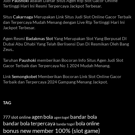
Judi
Paushoki
adalah Daftar Situs Agen Rtp Slot Gacor Online
Tertinggi Hari Ini Resmi Terpercaya Jackpot Terbesar.
Situs
Cakarnaga
Merupakan Link Situs Judi Slot Online Gacor Terbaik
dan Terpercaya Mudah Menang dengan Live Rtp Tertinggi Hari Ini
Jackpot Terbesar.
Agen Resmi
Badakmas Slot
Yang Merupakan Slot Yang Berpusat DI
Dubai Abu Dhabi Yang Telah Berlisensi Dan Di Resmikan Oleh Bang
Zeus..
Taruhan
Paushoki
memberikan Bocoran Info Situs Agen Judi Slot
Gacor Terbaik dan Terpercaya No 1 2024 Mudah Menang.
Link
Semongkobet
Memberikan Bocoran Link Slot Online Gacor
Terbaik dan Terpercaya 2024 Gampang Menang Jackpot.
TAG
agen bola
bandar bola
777 slot online
agen togel
bandar bola terpercaya
bola online
bandar togel
bonus new member 100% (slot game)