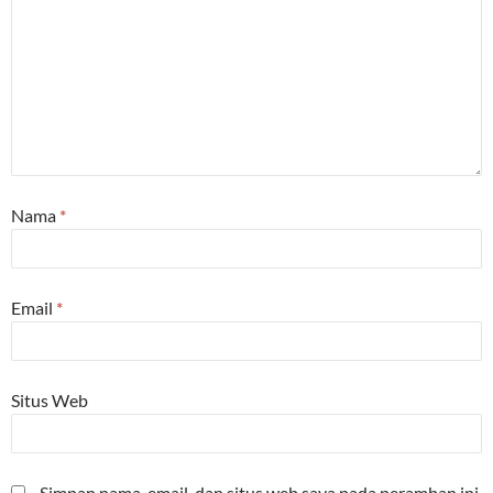
Nama
*
Email
*
Situs Web
Simpan nama, email, dan situs web saya pada peramban ini