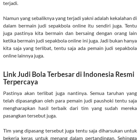
terjadi.
Namun yang sebaliknya yang terjadi yakni adalah kekalahan di
dalam bermain judi sepakbola online itu sendiri juga. Tentu
juga pastinya kita bermain dan bersaing dengan orang lain
ketika bermain judi sepakbola online ini juga. Jadi bukan hanya
kita saja yang terlibat, tentu saja ada pemain judi sepakbola
online lainnya juga.
Link Judi Bola Terbesar di Indonesia Resmi
Terpercaya
Pastinya akan terlibat juga nantinya. Semua taruhan yang
telah dipasangkan oleh para pemain judi paushoki tentu saja
mengharapkan hasil terbaik dari tim yang sudah mereka
pasangkan tersebut juga.
Tim yang dipasang tersebut juga tentu saja diharsukan untuk
bekerja keras untuk menang dalam pertandingan. Sehingga