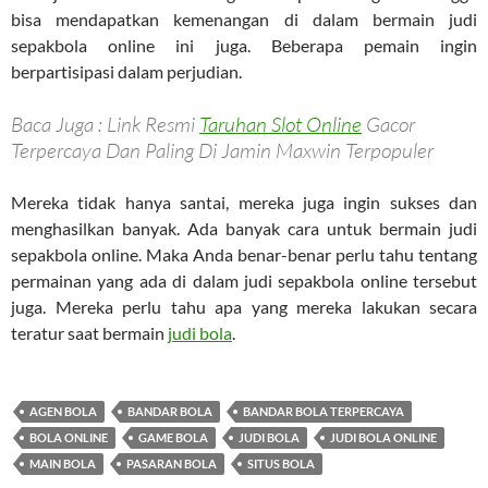
bisa mendapatkan kemenangan di dalam bermain judi
sepakbola online ini juga. Beberapa pemain ingin
berpartisipasi dalam perjudian.
Baca Juga : Link Resmi
Taruhan Slot Online
Gacor
Terpercaya Dan Paling Di Jamin Maxwin Terpopuler
Mereka tidak hanya santai, mereka juga ingin sukses dan
menghasilkan banyak. Ada banyak cara untuk bermain judi
sepakbola online. Maka Anda benar-benar perlu tahu tentang
permainan yang ada di dalam judi sepakbola online tersebut
juga. Mereka perlu tahu apa yang mereka lakukan secara
teratur saat bermain
judi bola
.
AGEN BOLA
BANDAR BOLA
BANDAR BOLA TERPERCAYA
BOLA ONLINE
GAME BOLA
JUDI BOLA
JUDI BOLA ONLINE
MAIN BOLA
PASARAN BOLA
SITUS BOLA